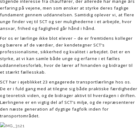
stigende interesse fra chauffører, der allerede har mange års
erfaring på vejene, men som ønsker at styrke deres faglige
fundament gennem uddannelsen. Samtidig oplever vi, at flere
unge finder vej til SCT og ser mulighederne i et arbejde, hvor
ansvar, frihed og faglighed går hånd i hånd.
For os er lærlinge ikke blot elever – de er fremtidens kolleger
og bærere af de værdier, der kendetegner SCT’s
professionalisme, sikkerhed og kvalitet i arbejdet. Det er en
styrke, at vi kan samle både unge og erfarne i et fælles
uddannelsesforløb, hvor de lærer af hinanden og bidrager til
et stærkt fællesskab.
SCT har i øjeblikket 23 engagerede transportlærlinge hos os.
De er i fuld gang med at tilegne sig både praktiske færdigheder
og teoretisk viden, og de bidrager aktivt til hverdagen i driften.
Lærlingene er en vigtig del af SCT’s miljø, og de repræsenterer
den næste generation af dygtige fagfolk inden for
transportområdet.