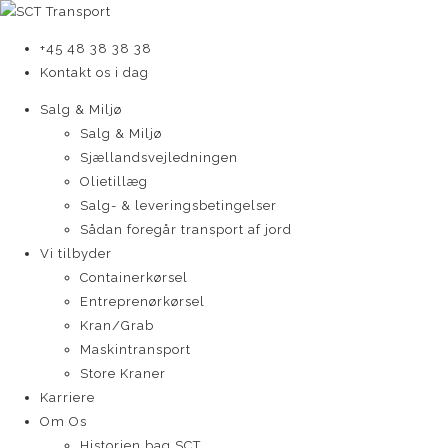
+45 48 38 38 38
Kontakt os i dag
Salg & Miljø
Salg & Miljø
Sjællandsvejledningen
Olietillæg
Salg- & leveringsbetingelser
Sådan foregår transport af jord
Vi tilbyder
Containerkørsel
Entreprenørkørsel
Kran/Grab
Maskintransport
Store Kraner
Karriere
Om Os
Historien bag SCT