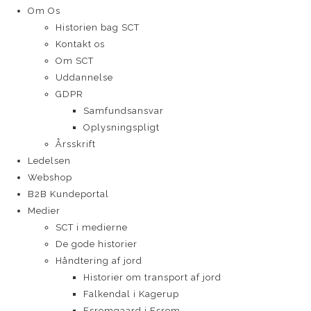
Om Os
Historien bag SCT
Kontakt os
Om SCT
Uddannelse
GDPR
Samfundsansvar
Oplysningspligt
Årsskrift
Ledelsen
Webshop
B2B Kundeportal
Medier
SCT i medierne
De gode historier
Håndtering af jord
Historier om transport af jord
Falkendal i Kagerup
Esromgaard i Esrom